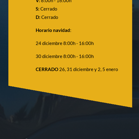
V:
8:00h - 16:00h
S:
Cerrado
D:
Cerrado
Horario navidad
:
24 diciembre 8:00h - 16:00h
30 diciembre 8:00h - 16:00h
CERRADO
26, 31 diciembre y 2, 5 enero