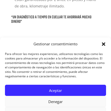
de obra, kilometraje ilimitado.
“UN DIAGNÓSTICO A TIEMPO EN CUELLAR TE AHORRARÁ MUCHO
DINERO”
Gestionar consentimiento
ESCOBILLAS Y GOMAS LIMPIAPARABRISAS
Para ofrecer las mejores experiencias, utilizamos tecnologías como las
CAMBIA TUS ESCOBILLAS EN CUELLAR
cookies para almacenar y/o acceder a la información del dispositivo. El
consentimiento de estas tecnologías nos permitirá procesar datos como
Unos limpiaparabrisas en buen estado son
el comportamiento de navegación o las identificaciones únicas en este
sitio. No consentir o retirar el consentimiento, puede afectar
fundamentales para la seguridad en la conducción.
negativamente a ciertas características y funciones.
Cuellar te ofrece sus escobillas de calidad a precios
competitivos.
NUESTRA GAMA DE ESCOBILLAS CUBRE EL 95% DEL PARQUE DE
Aceptar
VEHÍCULOS.
Denegar
Términos de uso
Privacidad
Política de cookies
Accesibilidad
Contacto