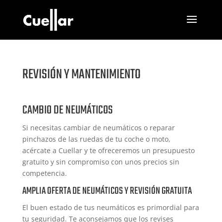
REVISIÓN Y MANTENIMIENTO
CAMBIO DE NEUMÁTICOS
Si necesitas cambiar de neumáticos o reparar
pinchazos de las ruedas de tu coche o moto,
acércate a Cuellar y te ofreceremos un presupuesto
gratuito y sin compromiso con unos precios sin
competencia.
AMPLIA OFERTA DE NEUMÁTICOS Y REVISIÓN GRATUITA
El buen estado de tus neumáticos es primordial para
tu seguridad. Te aconsejamos que los revises