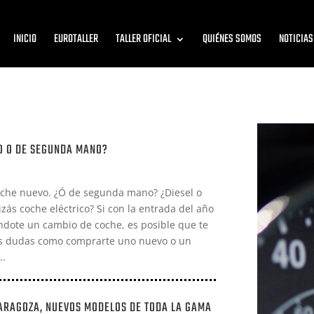
INICIO
EUROTALLER
TALLER OFICIAL
QUIÉNES SOMOS
NOTICIAS
O O DE SEGUNDA MANO?
oche nuevo. ¿Ó de segunda mano? ¿Diesel o
zás coche eléctrico? Si con la entrada del año
ndote un cambio de coche, es posible que te
as dudas como comprarte uno nuevo o un
..
ARAGOZA, NUEVOS MODELOS DE TODA LA GAMA