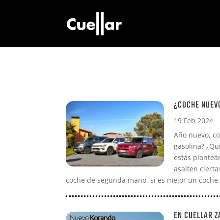
¿COCHE NUEV
19 Feb 2024
Año nuevo, c
gasolina? ¿Qui
estás planteá
asalten ciert
coche de segunda mano, si es mejor un coche.
EN CUELLAR Z