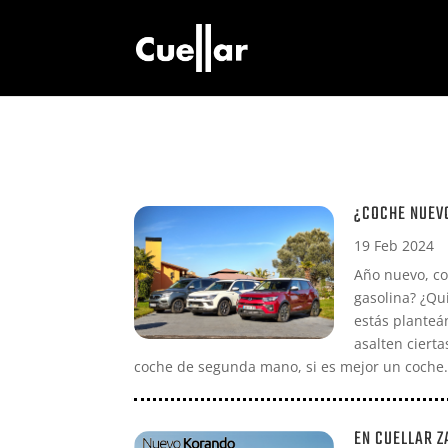
¿COCHE NUEV
19 Feb 2024
Año nuevo, c
gasolina? ¿Qui
estás planteá
asalten ciert
coche de segunda mano, si es mejor un coche.
EN CUELLAR Z