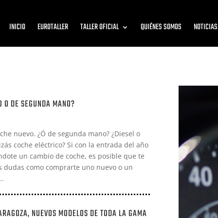
INICIO
EUROTALLER
TALLER OFICIAL
QUIÉNES SOMOS
NOTICIAS
O O DE SEGUNDA MANO?
oche nuevo. ¿Ó de segunda mano? ¿Diesel o
zás coche eléctrico? Si con la entrada del año
ndote un cambio de coche, es posible que te
as dudas como comprarte uno nuevo o un
..
ARAGOZA, NUEVOS MODELOS DE TODA LA GAMA