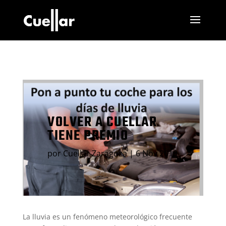
VOLVER A CUELLAR
TIENE PREMIO
por
Cuellar Zaragoza
|
6 Nov 2019
La lluvia es un fenómeno meteorológico frecuente